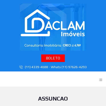
BOLETO
(11) 4339-4688 - Whats (11) 97626-4293
≡
ASSUNCAO