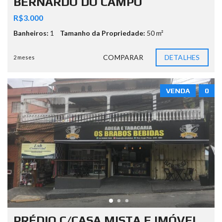
BERNARDO DO CAMPO
R$3.000
Banheiros:
1
Tamanho da Propriedade:
50 m²
COMPARAR
DETALHES
2 meses
VENDA
0
PRÉDIO C/CASA MISTA E IMÓVEL