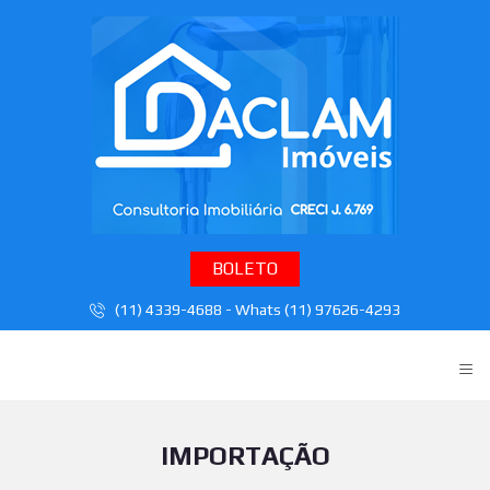
BOLETO
(11) 4339-4688 - Whats (11) 97626-4293
≡
IMPORTAÇÃO