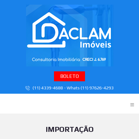
BOLETO
(11) 4339-4688 - Whats (11) 97626-4293
≡
IMPORTAÇÃO