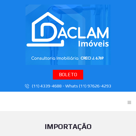
BOLETO
(11) 4339-4688 - Whats (11) 97626-4293
≡
IMPORTAÇÃO