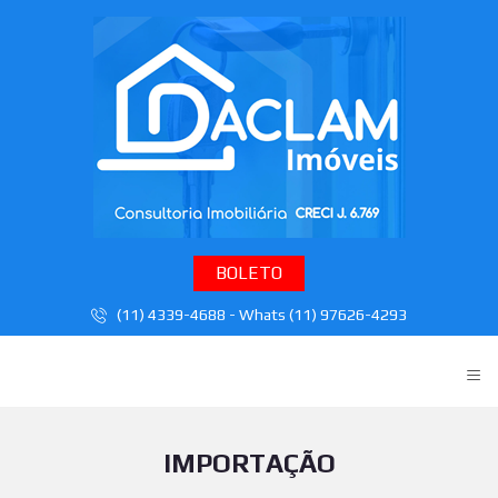
BOLETO
(11) 4339-4688 - Whats (11) 97626-4293
≡
IMPORTAÇÃO