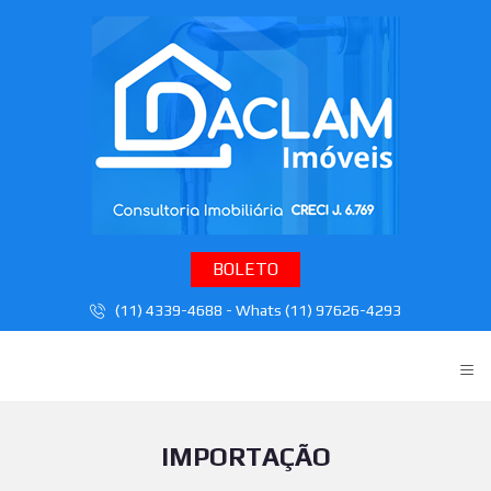
BOLETO
(11) 4339-4688 - Whats (11) 97626-4293
≡
IMPORTAÇÃO