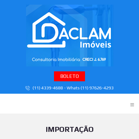
BOLETO
(11) 4339-4688 - Whats (11) 97626-4293
≡
IMPORTAÇÃO