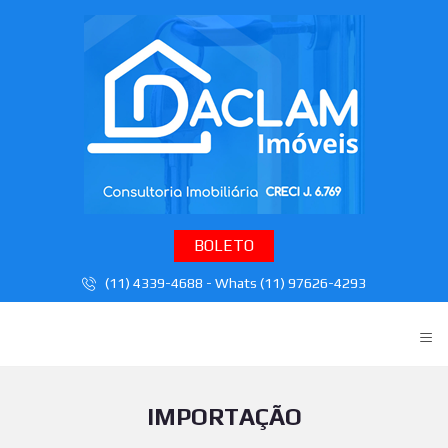
BOLETO
(11) 4339-4688 - Whats (11) 97626-4293
≡
IMPORTAÇÃO