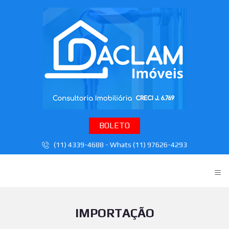
BOLETO
(11) 4339-4688 - Whats (11) 97626-4293
≡
IMPORTAÇÃO