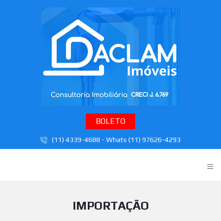
BOLETO
(11) 4339-4688 - Whats (11) 97626-4293
≡
IMPORTAÇÃO