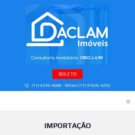
BOLETO
(11) 4339-4688 - Whats (11) 97626-4293
≡
IMPORTAÇÃO