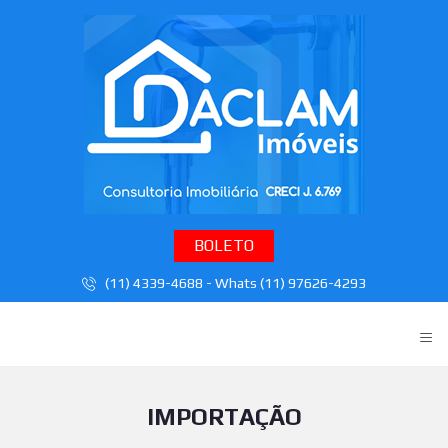
BOLETO
(11) 4339-4688 - Whats (11) 97626-4293
≡
IMPORTAÇÃO