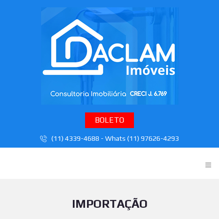
BOLETO
(11) 4339-4688 - Whats (11) 97626-4293
≡
IMPORTAÇÃO